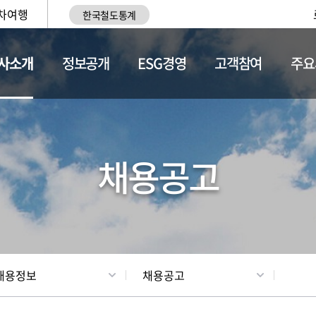
차여행
한국철도통계
사소개
정보공개
ESG경영
고객참여
주요
황
조직현황
채용정보
채용공고
채용정보
채용공고