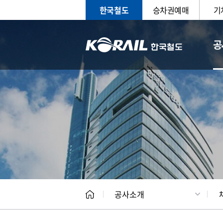
한국철도
승차권예매
기
공
CEO
일반현
공사소개