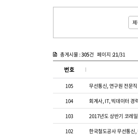
총게시물 :
305
건 페이지 :
21
/31
번호
105
무선통신, 연구원 전문직 채
104
회계사, IT, 빅데이터 경력
103
2017년도 상반기 코레
102
한국철도공사 무선통신,