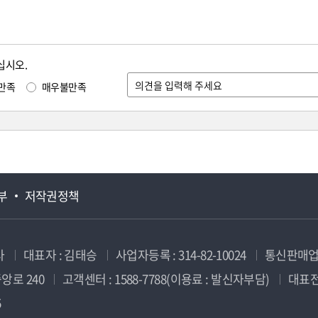
십시오.
만족
매우불만족
부
저작권정책
사
대표자 : 김태승
사업자등록 : 314-82-10024
통신판매업신
앙로 240
고객센터 : 1588-7788(이용료 : 발신자부담)
대표전화
5