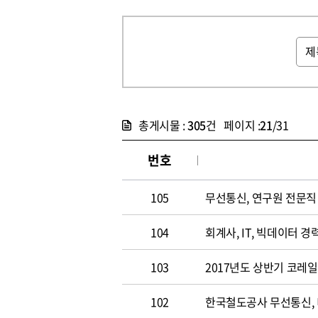
총게시물 :
305
건 페이지 :
21
/31
번호
105
무선통신, 연구원 전문직 채
104
회계사, IT, 빅데이터 경력
103
2017년도 상반기 코레
102
한국철도공사 무선통신,