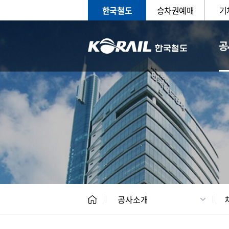
한국철도
승차권예매
기
공
CEO
일반현
공사소개