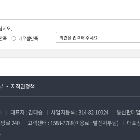
십시오.
만족
매우불만족
부
저작권정책
사
대표자 : 김태승
사업자등록 : 314-82-10024
통신판매업신
앙로 240
고객센터 : 1588-7788(이용료 : 발신자부담)
대표전화
5