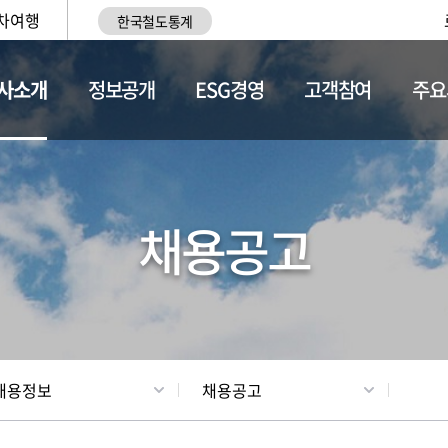
차여행
한국철도통계
사소개
정보공개
ESG경영
고객참여
주요
황
조직현황
채용정보
채용공고
채용정보
채용공고