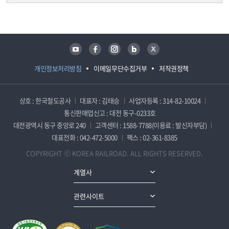
담당자 정보
담당자 정보
유튜브
페이스북
인스타그램
블로그
트위터
개인정보처리방침
이메일무단수집거부
저작권정책
상호 : 한국철도공사
대표자 : 김태승
사업자등록 : 314-82-10024
통신판매업신고 : 대전 동구-0233호
대전광역시 동구 중앙로 240
고객센터 : 1588-7788(이용료 : 발신자부담)
대표전화 : 042-472-5000
팩스 : 02-361-8385
COPYRIGHT ⓒ KOREA RAILROAD. ALL RIGHTS RESERVED.
계열사
관련사이트