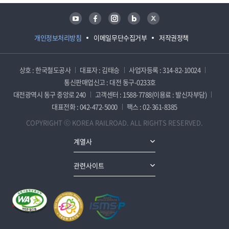
유튜브
페이스북
인스타그램
블로그
트위터
개인정보처리방침
이메일무단수집거부
저작권정책
상호 : 한국철도공사
대표자 : 김태승
사업자등록 : 314-82-10024
통신판매업신고 : 대전 동구-0233호
대전광역시 동구 중앙로 240
고객센터 : 1588-7788(이용료 : 발신자부담)
대표전화 : 042-472-5000
팩스 : 02-361-8385
COPYRIGHT ⓒ KOREA RAILROAD. ALL RIGHTS RESERVED.
계열사
관련사이트