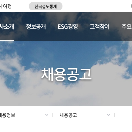
차여행
한국철도통계
사소개
정보공개
ESG경영
고객참여
주요
황
조직현황
채용정보
채용공고
채용정보
채용공고