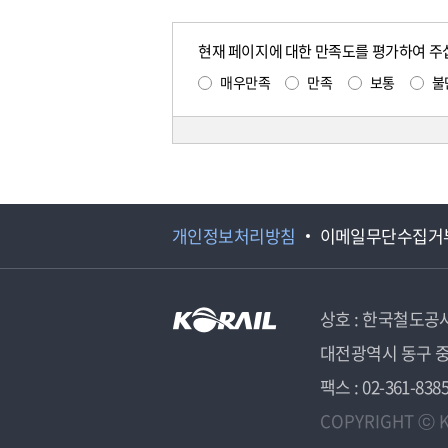
현재 페이지에 대한 만족도를 평가하여 주
매우만족
만족
보통
불
개인정보처리방침
이메일무단수집거
상호 : 한국철도공
대전광역시 동구 중
팩스 : 02-361-838
COPYRIGHT ⓒ K