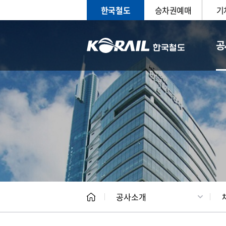
한국철도
승차권예매
기
공
CEO
일반현
공사소개