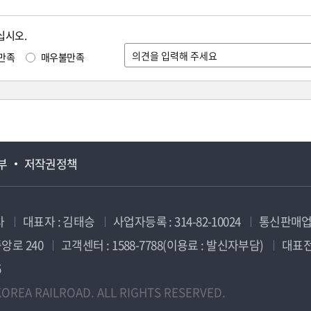
십시오.
만족
매우불만족
부
저작권정책
사
대표자 : 김태승
사업자등록 : 314-82-10024
통신판매업신
앙로 240
고객센터 : 1588-7788(이용료 : 발신자부담)
대표전화
5
OREA RAILROAD. ALL RIGHTS RESERVED.