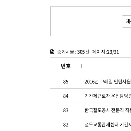
총게시물 :
305
건 페이지 :
23
/31
번호
85
2016년 코레일 인턴사원
84
기간제근로자 운전담당원 채
83
한국철도공사 전문직 직원 
82
철도교통관제센터 기간제