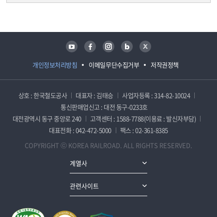
담당자 정보
담당자 정보
유튜브
페이스북
인스타그램
블로그
트위터
개인정보처리방침
이메일무단수집거부
저작권정책
상호 : 한국철도공사
대표자 : 김태승
사업자등록 : 314-82-10024
통신판매업신고 : 대전 동구-0233호
대전광역시 동구 중앙로 240
고객센터 : 1588-7788(이용료 : 발신자부담)
대표전화 : 042-472-5000
팩스 : 02-361-8385
COPYRIGHT ⓒ KOREA RAILROAD. ALL RIGHTS RESERVED.
계열사
관련사이트