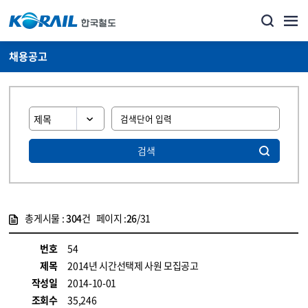
채용공고
검색
총게시물 :
304
건 페이지 :
26
/31
게시물 목록
코레일소개_경영공시_채용공고 목록 - 정보 제공
번호
54
제목
2014년 시간선택제 사원 모집공고
작성일
2014-10-01
조회수
35,246