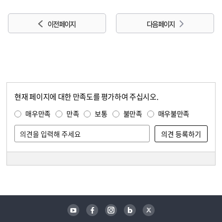
이전 페이지
다음 페이지
현재 페이지에 대한 만족도를 평가하여 주십시오.
콘텐츠 만족도 조사
만족도 조사
매우만족
만족
보통
불만족
매우불만족
담당자 정보
담당자 정보
유튜브
페이스북
인스타그램
블로그
트위터