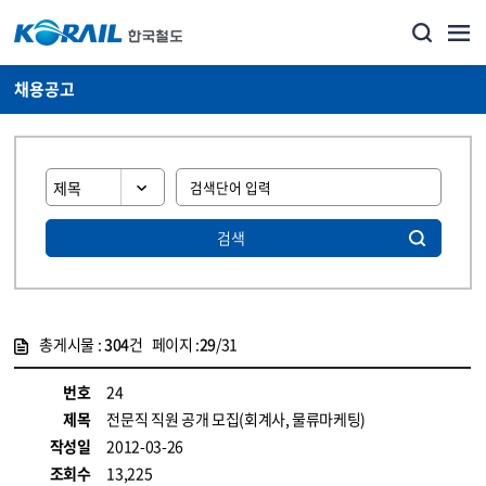
채용공고
검색
총게시물 :
304
건 페이지 :
29
/31
게시물 목록
코레일소개_경영공시_채용공고 목록 - 정보 제공
번호
24
제목
전문직 직원 공개 모집(회계사, 물류마케팅)
작성일
2012-03-26
조회수
13,225