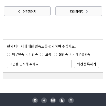
이전 페이지
다음 페이지
현재 페이지에 대한 만족도를 평가하여 주십시오.
콘텐츠 만족도 조사
만족도 조사
매우만족
만족
보통
불만족
매우불만족
담당자 정보
담당자 정보
유튜브
페이스북
인스타그램
블로그
트위터