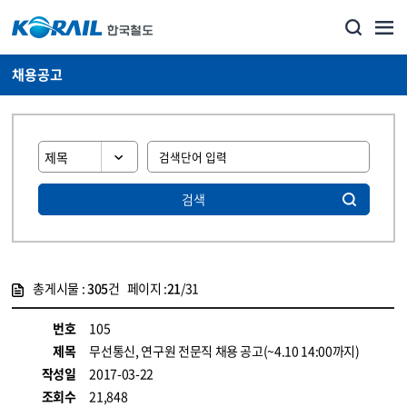
채용공고
검색
총게시물 :
305
건 페이지 :
21
/31
게시물 목록
코레일소개_경영공시_채용공고 목록 - 정보 제공
번호
105
제목
무선통신, 연구원 전문직 채용 공고(~4.10 14:00까지)
작성일
2017-03-22
조회수
21,848