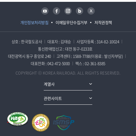
유튜브
페이스북
인스타그램
블로그
트위터
개인정보처리방침
이메일무단수집거부
저작권정책
상호 : 한국철도공사
대표자 : 김태승
사업자등록 : 314-82-10024
통신판매업신고 : 대전 동구-0233호
대전광역시 동구 중앙로 240
고객센터 : 1588-7788(이용료 : 발신자부담)
대표전화 : 042-472-5000
팩스 : 02-361-8385
COPYRIGHT ⓒ KOREA RAILROAD. ALL RIGHTS RESERVED.
계열사
관련사이트