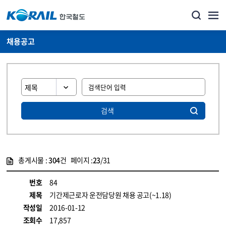
채용공고
검색
총게시물 :
304
건 페이지 :
23
/31
게시물 목록
코레일소개_경영공시_채용공고 목록 - 정보 제공
번호
84
제목
기간제근로자 운전담당원 채용 공고(~1.18)
작성일
2016-01-12
조회수
17,857