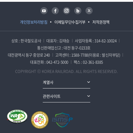
유튜브
페이스북
인스타그램
블로그
트위터
개인정보처리방침
이메일무단수집거부
저작권정책
상호 : 한국철도공사
대표자 : 김태승
사업자등록 : 314-82-10024
통신판매업신고 : 대전 동구-0233호
대전광역시 동구 중앙로 240
고객센터 : 1588-7788(이용료 : 발신자부담)
대표전화 : 042-472-5000
팩스 : 02-361-8385
COPYRIGHT ⓒ KOREA RAILROAD. ALL RIGHTS RESERVED.
계열사
관련사이트