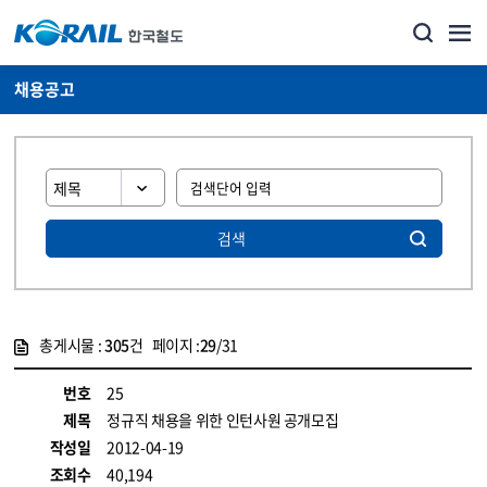
채용공고
검색
총게시물 :
305
건 페이지 :
29
/31
게시물 목록
코레일소개_경영공시_채용공고 목록 - 정보 제공
번호
25
제목
정규직 채용을 위한 인턴사원 공개모집
작성일
2012-04-19
조회수
40,194