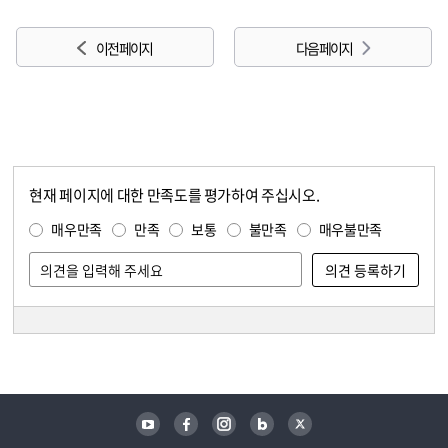
이전 페이지
다음 페이지
현재 페이지에 대한 만족도를 평가하여 주십시오.
콘텐츠 만족도 조사
만족도 조사
매우만족
만족
보통
불만족
매우불만족
담당자 정보
담당자 정보
유튜브
페이스북
인스타그램
블로그
트위터