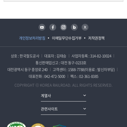
담당자 정보
담당자 정보
유튜브
페이스북
인스타그램
블로그
트위터
개인정보처리방침
이메일무단수집거부
저작권정책
상호 : 한국철도공사
대표자 : 김태승
사업자등록 : 314-82-10024
통신판매업신고 : 대전 동구-0233호
대전광역시 동구 중앙로 240
고객센터 : 1588-7788(이용료 : 발신자부담)
대표전화 : 042-472-5000
팩스 : 02-361-8385
COPYRIGHT ⓒ KOREA RAILROAD. ALL RIGHTS RESERVED.
계열사
관련사이트