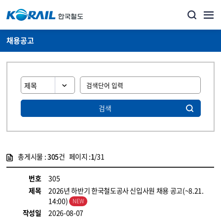
채용공고
검색
총게시물 :
305
건 페이지 :
1
/31
게시물 목록
코레일소개_경영공시_채용공고 목록 - 정보 제공
번호
305
제목
2026년 하반기 한국철도공사 신입사원 채용 공고(~8.21.
14:00)
작성일
2026-08-07