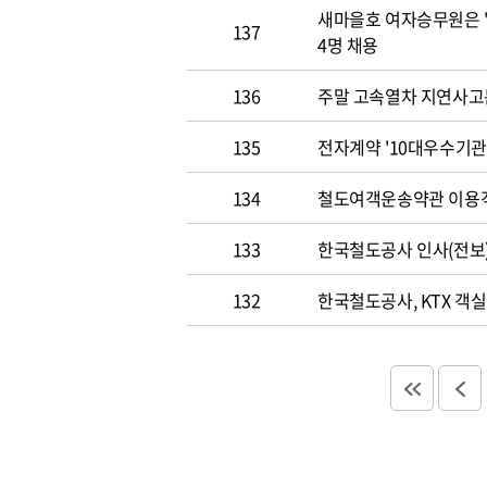
새마을호 여자승무원은 "
137
4명 채용
136
주말 고속열차 지연사고는
135
전자계약 '10대우수기관
134
철도여객운송약관 이용
133
한국철도공사 인사(전보) 
132
한국철도공사, KTX 객