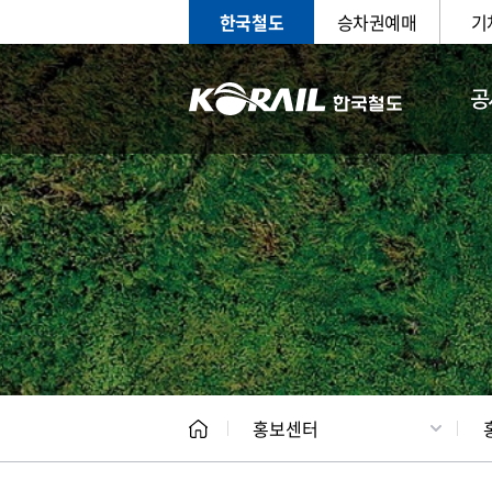
한국철도
승차권예매
기
공
홍보
문화사
홍보센터