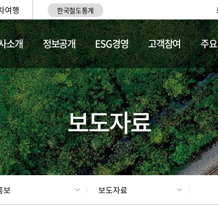
차여행
한국철도통계
사소개
정보공개
ESG경영
고객참여
주요
업
갤러리
기차소개
보도자료
홍보
보도자료