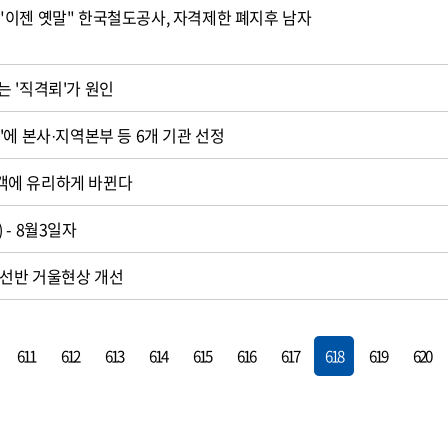
이젠 옛말" 한국철도공사, 자격제한 폐지후 남자
 '직격뢰'가 원인
'에 본사·지역본부 등 6개 기관 선정
객에 유리하게 바뀐다
- 8월3일자
실선반 거울현상 개선
611
612
613
614
615
616
617
618
619
620