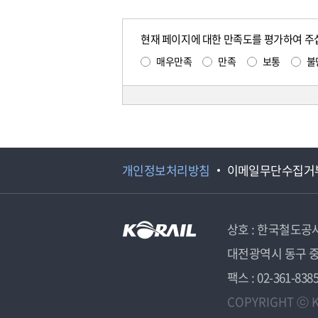
현재 페이지에 대한 만족도를 평가하여 주
매우만족
만족
보통
불
개인정보처리방침
이메일무단수집거
상호 : 한국철도공
대전광역시 동구 중
팩스 : 02-361-838
COPYRIGHT ⓒ K