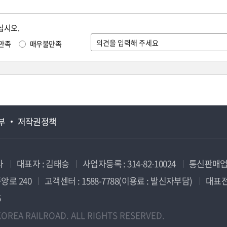
십시오.
만족
매우불만족
부
저작권정책
사
대표자 : 김태승
사업자등록 : 314-82-10024
통신판매업신
앙로 240
고객센터 : 1588-7788(이용료 : 발신자부담)
대표전화
5
OREA RAILROAD. ALL RIGHTS RESERVED.