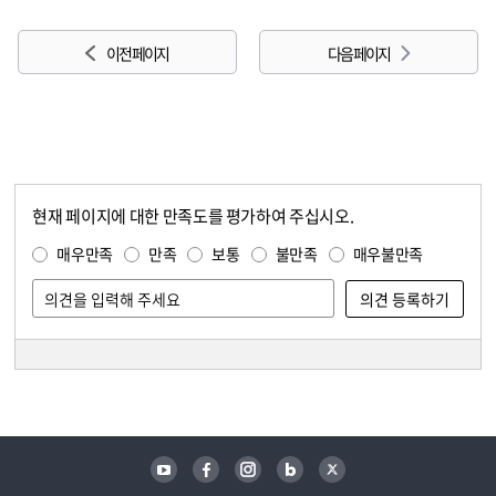
이전 페이지
다음 페이지
현재 페이지에 대한 만족도를 평가하여 주십시오.
콘텐츠 만족도 조사
만족도 조사
매우만족
만족
보통
불만족
매우불만족
담당자 정보
담당자 정보
유튜브
페이스북
인스타그램
블로그
트위터