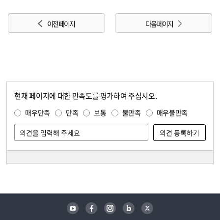
이전 페이지
다음 페이지
현재 페이지에 대한 만족도를 평가하여 주십시오.
콘텐츠 만족도 조사
만족도 조사
매우만족
만족
보통
불만족
매우불만족
담당자 정보
담당자 정보
유튜브
페이스북
인스타그램
블로그
트위터