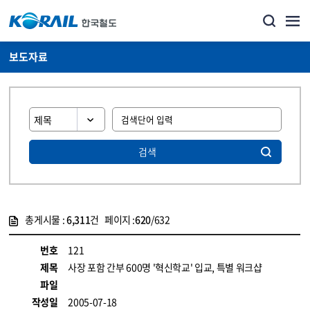
보도자료
검색
총게시물 :
6,311
건 페이지 :
620
/632
게시물 목록
뉴스·홍보_보도자료 목록 - 정보 제공
번호
121
제목
사장 포함 간부 600명 '혁신학교' 입교, 특별 워크샵
파일
작성일
2005-07-18