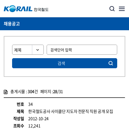
채용공고
검색
총게시물 :
304
건 페이지 :
28
/31
게시물 목록
코레일소개_경영공시_채용공고 목록 - 정보 제공
번호
34
제목
한국철도공사 사이클단 지도자 전문직 직원 공개 모집
작성일
2012-10-24
조회수
12,241