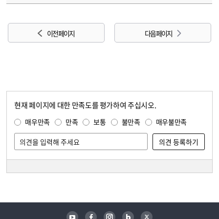
이전 페이지
다음 페이지
현재 페이지에 대한 만족도를 평가하여 주십시오.
콘텐츠 만족도 조사
만족도 조사
매우만족
만족
보통
불만족
매우불만족
담당자 정보
담당자 정보
유튜브
페이스북
인스타그램
블로그
트위터