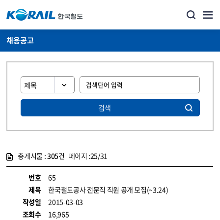
채용공고
검색
총게시물 :
305
건 페이지 :
25
/31
게시물 목록
코레일소개_경영공시_채용공고 목록 - 정보 제공
번호
65
제목
한국철도공사 전문직 직원 공개 모집(~3.24)
작성일
2015-03-03
조회수
16,965