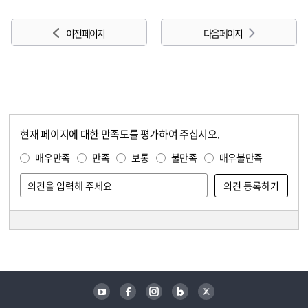
이전 페이지
다음 페이지
현재 페이지에 대한 만족도를 평가하여 주십시오.
콘텐츠 만족도 조사
만족도 조사
매우만족
만족
보통
불만족
매우불만족
담당자 정보
담당자 정보
유튜브
페이스북
인스타그램
블로그
트위터