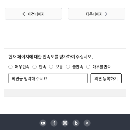
이전 페이지
다음 페이지
현재 페이지에 대한 만족도를 평가하여 주십시오.
콘텐츠 만족도 조사
만족도 조사
매우만족
만족
보통
불만족
매우불만족
담당자 정보
담당자 정보
유튜브
페이스북
인스타그램
블로그
트위터