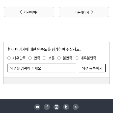
이전 페이지
다음 페이지
현재 페이지에 대한 만족도를 평가하여 주십시오.
콘텐츠 만족도 조사
만족도 조사
매우만족
만족
보통
불만족
매우불만족
담당자 정보
담당자 정보
유튜브
페이스북
인스타그램
블로그
트위터