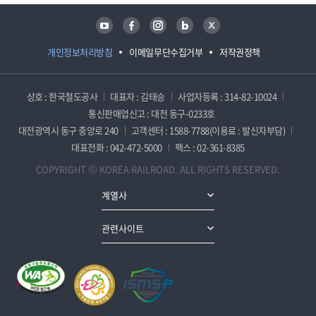
유튜브
페이스북
인스타그램
블로그
트위터
개인정보처리방침
이메일무단수집거부
저작권정책
상호 : 한국철도공사
대표자 : 김태승
사업자등록 : 314-82-10024
통신판매업신고 : 대전 동구-0233호
대전광역시 동구 중앙로 240
고객센터 : 1588-7788(이용료 : 발신자부담)
대표전화 : 042-472-5000
팩스 : 02-361-8385
COPYRIGHT ⓒ KOREA RAILROAD. ALL RIGHTS RESERVED.
계열사
관련사이트