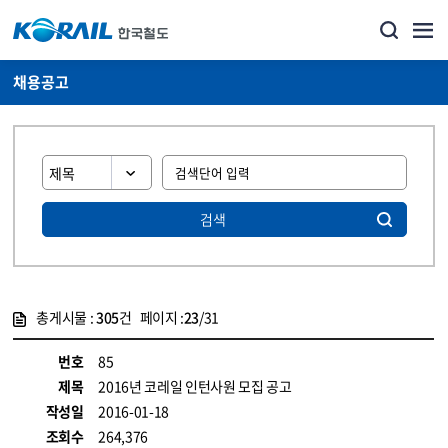
채용공고
검색
총게시물 :
305
건 페이지 :
23
/31
게시물 목록
코레일소개_경영공시_채용공고 목록 - 정보 제공
번호
85
제목
2016년 코레일 인턴사원 모집 공고
작성일
2016-01-18
조회수
264,376