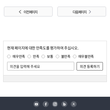
이전 페이지
다음 페이지
현재 페이지에 대한 만족도를 평가하여 주십시오.
콘텐츠 만족도 조사
만족도 조사
매우만족
만족
보통
불만족
매우불만족
담당자 정보
담당자 정보
유튜브
페이스북
인스타그램
블로그
트위터