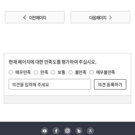
이전 페이지
다음 페이지
현재 페이지에 대한 만족도를 평가하여 주십시오.
콘텐츠 만족도 조사
만족도 조사
매우만족
만족
보통
불만족
매우불만족
담당자 정보
담당자 정보
유튜브
페이스북
인스타그램
블로그
트위터