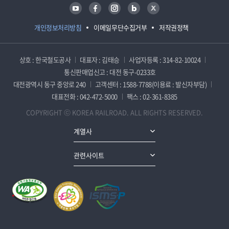
유튜브
페이스북
인스타그램
블로그
트위터
개인정보처리방침
이메일무단수집거부
저작권정책
상호 : 한국철도공사
대표자 : 김태승
사업자등록 : 314-82-10024
통신판매업신고 : 대전 동구-0233호
대전광역시 동구 중앙로 240
고객센터 : 1588-7788(이용료 : 발신자부담)
대표전화 : 042-472-5000
팩스 : 02-361-8385
COPYRIGHT ⓒ KOREA RAILROAD. ALL RIGHTS RESERVED.
계열사
관련사이트