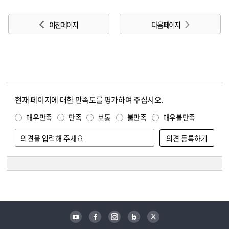
이전 페이지
다음 페이지
현재 페이지에 대한 만족도를 평가하여 주십시오.
콘텐츠 만족도 조사
만족도 조사
매우만족
만족
보통
불만족
매우불만족
담당자 정보
담당자 정보
유튜브
페이스북
인스타그램
블로그
트위터