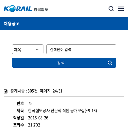
채용공고
검색
총게시물 :
305
건 페이지 :
24
/31
게시물 목록
코레일소개_경영공시_채용공고 목록 - 정보 제공
번호
75
제목
한국철도공사 전문직 직원 공개모집(~9.16)
작성일
2015-08-26
조회수
21,702