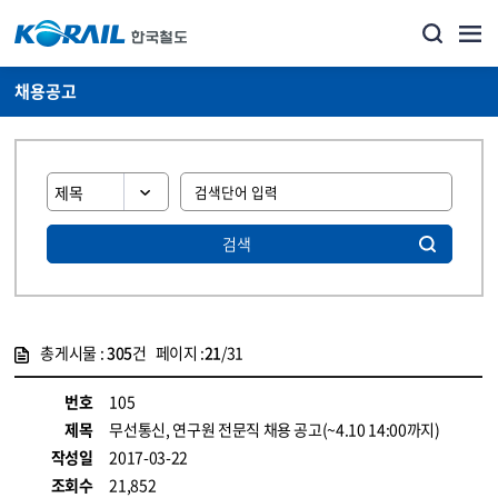
채용공고
검색
총게시물 :
305
건 페이지 :
21
/31
게시물 목록
코레일소개_경영공시_채용공고 목록 - 정보 제공
번호
105
제목
무선통신, 연구원 전문직 채용 공고(~4.10 14:00까지)
작성일
2017-03-22
조회수
21,852