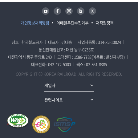
유튜브
페이스북
인스타그램
블로그
트위터
개인정보처리방침
이메일무단수집거부
저작권정책
상호 : 한국철도공사
대표자 : 김태승
사업자등록 : 314-82-10024
통신판매업신고 : 대전 동구-0233호
대전광역시 동구 중앙로 240
고객센터 : 1588-7788(이용료 : 발신자부담)
대표전화 : 042-472-5000
팩스 : 02-361-8385
COPYRIGHT ⓒ KOREA RAILROAD. ALL RIGHTS RESERVED.
계열사
관련사이트