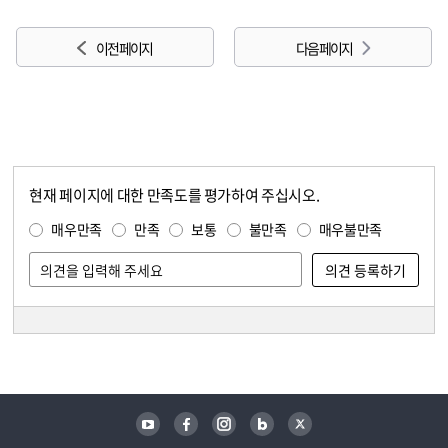
이전 페이지
다음 페이지
현재 페이지에 대한 만족도를 평가하여 주십시오.
콘텐츠 만족도 조사
만족도 조사
매우만족
만족
보통
불만족
매우불만족
담당자 정보
담당자 정보
유튜브
페이스북
인스타그램
블로그
트위터