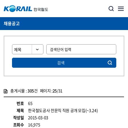
채용공고
검색
총게시물 :
305
건 페이지 :
25
/31
게시물 목록
코레일소개_경영공시_채용공고 목록 - 정보 제공
번호
65
제목
한국철도공사 전문직 직원 공개 모집(~3.24)
작성일
2015-03-03
조회수
16,975