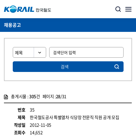
채용공고
검색
총게시물 :
305
건 페이지 :
28
/31
게시물 목록
코레일소개_경영공시_채용공고 목록 - 정보 제공
번호
35
제목
한국철도공사 특별열차 식당장 전문직 직원 공개 모집
작성일
2012-11-05
조회수
14,652