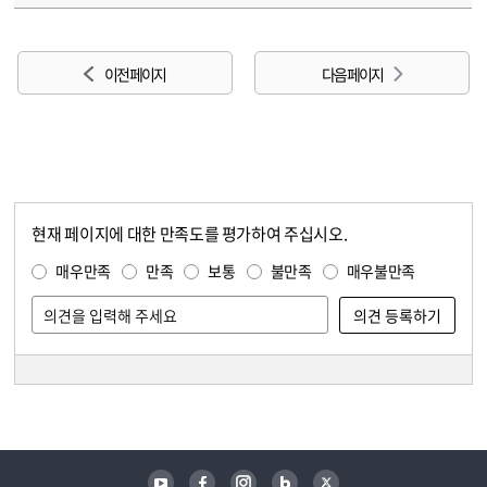
이전 페이지
다음 페이지
현재 페이지에 대한 만족도를 평가하여 주십시오.
콘텐츠 만족도 조사
만족도 조사
매우만족
만족
보통
불만족
매우불만족
담당자 정보
담당자 정보
유튜브
페이스북
인스타그램
블로그
트위터