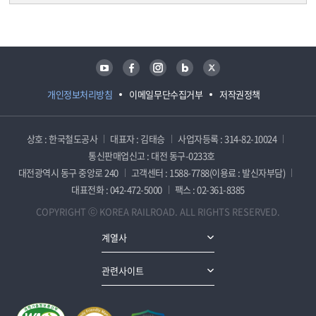
담당자 정보
담당자 정보
유튜브
페이스북
인스타그램
블로그
트위터
개인정보처리방침
이메일무단수집거부
저작권정책
상호 : 한국철도공사
대표자 : 김태승
사업자등록 : 314-82-10024
통신판매업신고 : 대전 동구-0233호
대전광역시 동구 중앙로 240
고객센터 : 1588-7788(이용료 : 발신자부담)
대표전화 : 042-472-5000
팩스 : 02-361-8385
COPYRIGHT ⓒ KOREA RAILROAD. ALL RIGHTS RESERVED.
계열사
관련사이트