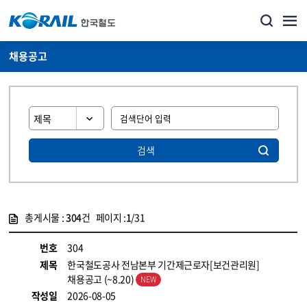
채용공고
검색
총게시물 :
304
건 페이지 :
1
/31
게시물 목록
코레일소개_경영공시_채용공고 목록 - 정보 제공
번호
304
제목
한국철도공사 전남본부 기간제근로자[보건관리원]
채용공고 (~8.20)
작성일
2026-08-05