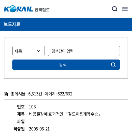
보도자료
검색
총게시물 :
6,313
건 페이지 :
622
/632
게시물 목록
뉴스·홍보_보도자료 목록 - 정보 제공
번호
103
제목
비용절감에 효과적인 「철도이용계약수송」
파일
작성일
2005-06-21