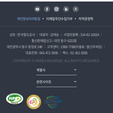
유튜브
페이스북
인스타그램
블로그
트위터
개인정보처리방침
이메일무단수집거부
저작권정책
상호 : 한국철도공사
대표자 : 김태승
사업자등록 : 314-82-10024
통신판매업신고 : 대전 동구-0233호
대전광역시 동구 중앙로 240
고객센터 : 1588-7788(이용료 : 발신자부담)
대표전화 : 042-472-5000
팩스 : 02-361-8385
COPYRIGHT ⓒ KOREA RAILROAD. ALL RIGHTS RESERVED.
계열사
관련사이트