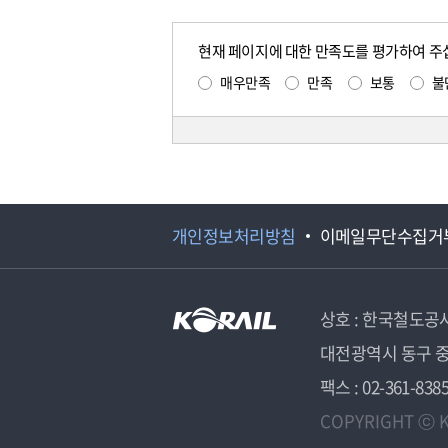
현재 페이지에 대한 만족도를 평가하여 주
매우만족
만족
보통
불
개인정보처리방침
이메일무단수집거
상호 : 한국철도공
대전광역시 동구 중
팩스 : 02-361-838
COPYRIGHT ⓒ K