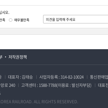
십시오.
만족
매우불만족
부
저작권정책
사
대표자 : 김태승
사업자등록 : 314-82-10024
통신판매업신
앙로 240
고객센터 : 1588-7788(이용료 : 발신자부담)
대표전화
5
OREA RAILROAD. ALL RIGHTS RESERVED.