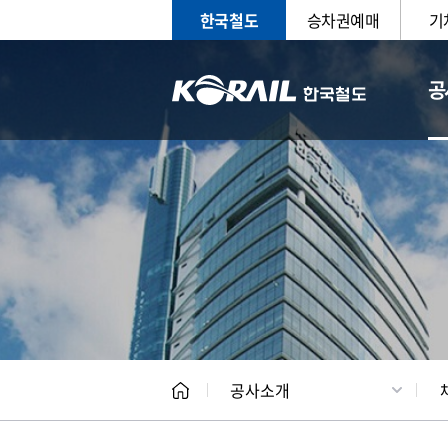
한국철도
승차권예매
기
공
CEO
일반현
공사소개