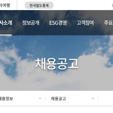
차여행
한국철도통계
사소개
정보공개
ESG경영
고객참여
주요
황
조직현황
채용정보
채용공고
채용정보
채용공고