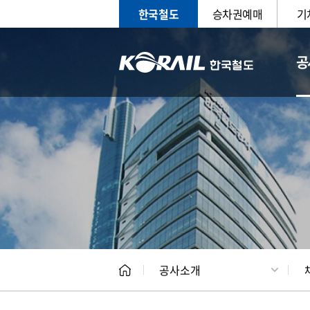
한국철도
승차권예매
기
공
CEO
일반현
공사소개