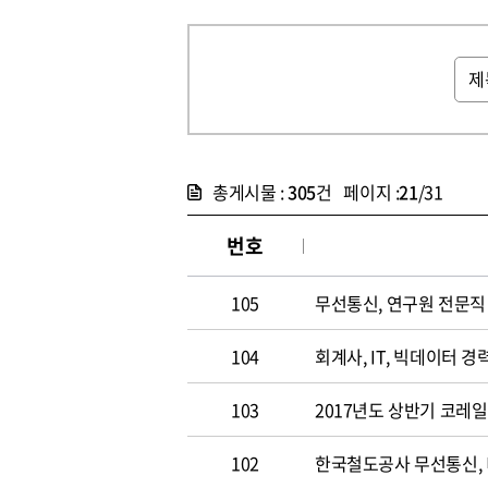
총게시물 :
305
건 페이지 :
21
/31
번호
105
무선통신, 연구원 전문직 채
104
회계사, IT, 빅데이터 경력
103
2017년도 상반기 코레
102
한국철도공사 무선통신,