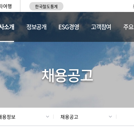
차여행
한국철도통계
사소개
정보공개
ESG경영
고객참여
주요
황
조직현황
채용정보
채용공고
채용정보
채용공고