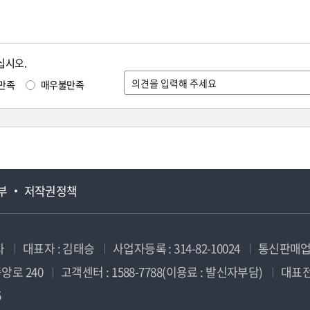
십시오.
만족
매우불만족
부
저작권정책
사
대표자 : 김태승
사업자등록 : 314-82-10024
통신판매업신
앙로 240
고객센터 : 1588-7788(이용료 : 발신자부담)
대표전화
5