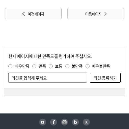
이전 페이지
다음 페이지
현재 페이지에 대한 만족도를 평가하여 주십시오.
콘텐츠 만족도 조사
만족도 조사
매우만족
만족
보통
불만족
매우불만족
담당자 정보
담당자 정보
유튜브
페이스북
인스타그램
블로그
트위터