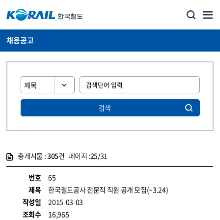
채용공고
검색
총게시물 :
305
건 페이지 :
25
/31
게시물 목록
코레일소개_경영공시_채용공고 목록 - 정보 제공
번호
65
제목
한국철도공사 전문직 직원 공개 모집(~3.24)
작성일
2015-03-03
조회수
16,965