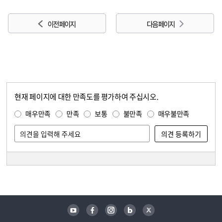
이전 페이지
다음 페이지
현재 페이지에 대한 만족도를 평가하여 주십시오.
콘텐츠 만족도 조사
만족도 조사
매우만족
만족
보통
불만족
매우불만족
담당자 정보
담당자 정보
유튜브
페이스북
인스타그램
블로그
트위터