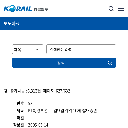
보도자료
검색
총게시물 :
6,313
건 페이지 :
627
/632
게시물 목록
뉴스·홍보_보도자료 목록 - 정보 제공
번호
53
제목
KTX, 경부선 토·일요일 각각 10개 열차 증편
파일
작성일
2005-03-14