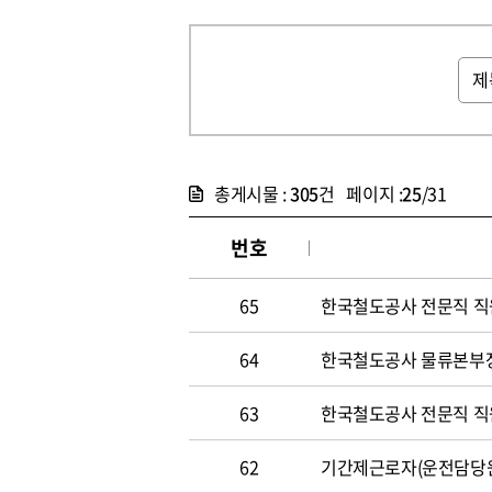
총게시물 :
305
건 페이지 :
25
/31
번호
65
한국철도공사 전문직 직원 
64
한국철도공사 물류본부장 
63
한국철도공사 전문직 직원 
62
기간제근로자(운전담당원) 