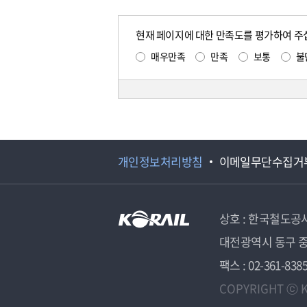
현재 페이지에 대한 만족도를 평가하여 주
매우만족
만족
보통
불
개인정보처리방침
이메일무단수집거
상호 : 한국철도공
대전광역시 동구 중
팩스 : 02-361-838
COPYRIGHT ⓒ K