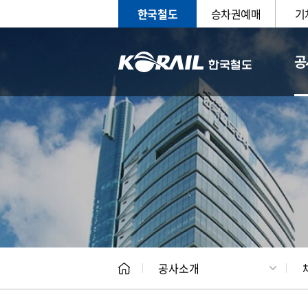
한국철도
승차권예매
기
공
CEO
일반현
공사소개