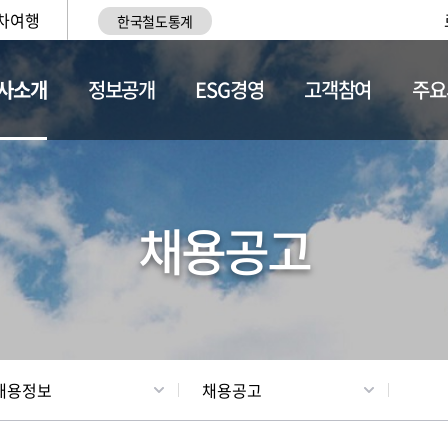
차여행
한국철도통계
사소개
정보공개
ESG경영
고객참여
주요
황
조직현황
채용정보
채용공고
채용정보
채용공고