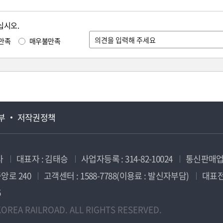
십시오.
만족
매우불만족
부
저작권정책
사
대표자 : 김태승
사업자등록 : 314-82-10024
통신판매업신
앙로 240
고객센터 : 1588-7788(이용료 : 발신자부담)
대표전화
5
OREA RAILROAD. ALL RIGHTS RESERVED.