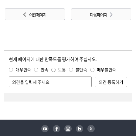
이전 페이지
다음 페이지
현재 페이지에 대한 만족도를 평가하여 주십시오.
콘텐츠 만족도 조사
만족도 조사
매우만족
만족
보통
불만족
매우불만족
담당자 정보
담당자 정보
유튜브
페이스북
인스타그램
블로그
트위터