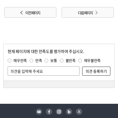
이전 페이지
다음 페이지
현재 페이지에 대한 만족도를 평가하여 주십시오.
콘텐츠 만족도 조사
만족도 조사
매우만족
만족
보통
불만족
매우불만족
담당자 정보
담당자 정보
유튜브
페이스북
인스타그램
블로그
트위터