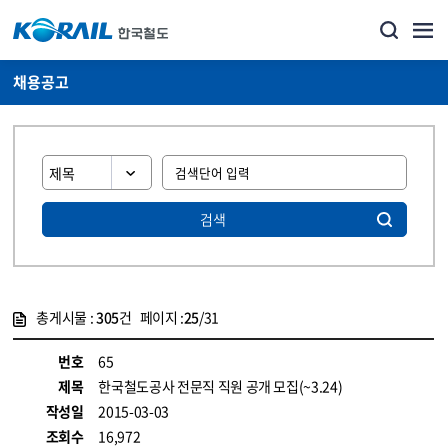
채용공고
검색
총게시물 :
305
건 페이지 :
25
/31
게시물 목록
코레일소개_경영공시_채용공고 목록 - 정보 제공
번호
65
제목
한국철도공사 전문직 직원 공개 모집(~3.24)
작성일
2015-03-03
조회수
16,972