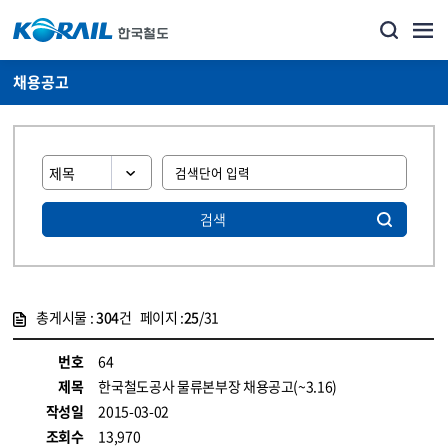
채용공고
검색
총게시물 :
304
건 페이지 :
25
/31
게시물 목록
코레일소개_경영공시_채용공고 목록 - 정보 제공
번호
64
제목
한국철도공사 물류본부장 채용공고(~3.16)
작성일
2015-03-02
조회수
13,970