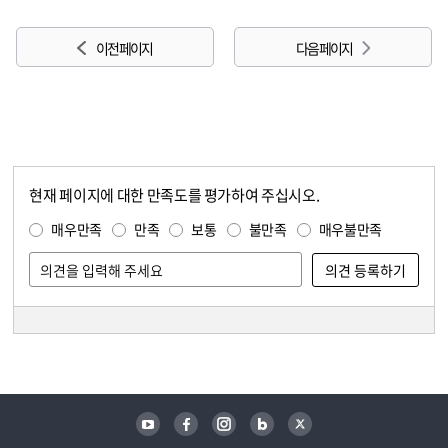
이전 페이지
다음 페이지
현재 페이지에 대한 만족도를 평가하여 주십시오.
콘텐츠 만족도 조사
만족도 조사
매우만족
만족
보통
불만족
매우불만족
담당자 정보
담당자 정보
유튜브
페이스북
인스타그램
블로그
트위터