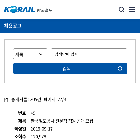
채용공고
검색
총게시물 :
305
건 페이지 :
27
/31
게시물 목록
코레일소개_경영공시_채용공고 목록 - 정보 제공
번호
45
제목
한국철도공사 전문직 직원 공개 모집
작성일
2013-09-17
조회수
120,978