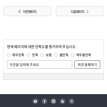
이전 페이지
다음 페이지
현재 페이지에 대한 만족도를 평가하여 주십시오.
콘텐츠 만족도 조사
만족도 조사
매우만족
만족
보통
불만족
매우불만족
담당자 정보
담당자 정보
유튜브
페이스북
인스타그램
블로그
트위터