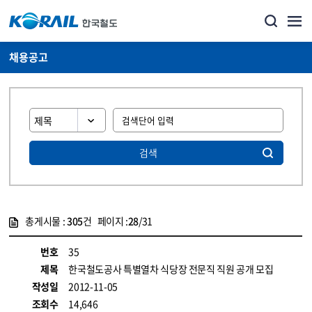
채용공고
검색
총게시물 :
305
건 페이지 :
28
/31
게시물 목록
코레일소개_경영공시_채용공고 목록 - 정보 제공
번호
35
제목
한국철도공사 특별열차 식당장 전문직 직원 공개 모집
작성일
2012-11-05
조회수
14,646