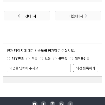
이전 페이지
다음 페이지
현재 페이지에 대한 만족도를 평가하여 주십시오.
콘텐츠 만족도 조사
만족도 조사
매우만족
만족
보통
불만족
매우불만족
담당자 정보
담당자 정보
유튜브
페이스북
인스타그램
블로그
트위터