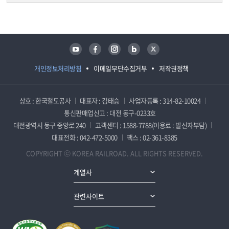
담당자 정보
담당자 정보
유튜브
페이스북
인스타그램
블로그
트위터
개인정보처리방침
이메일무단수집거부
저작권정책
상호 : 한국철도공사
대표자 : 김태승
사업자등록 : 314-82-10024
통신판매업신고 : 대전 동구-0233호
대전광역시 동구 중앙로 240
고객센터 : 1588-7788(이용료 : 발신자부담)
대표전화 : 042-472-5000
팩스 : 02-361-8385
COPYRIGHT ⓒ KOREA RAILROAD. ALL RIGHTS RESERVED.
계열사
관련사이트