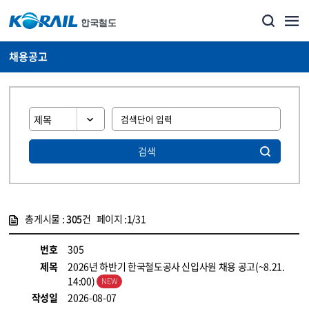
채용공고
검색
총게시물 :
305
건 페이지 :
1
/31
게시물 목록
코레일소개_경영공시_채용공고 목록 - 정보 제공
번호
305
제목
2026년 하반기 한국철도공사 신입사원 채용 공고(~8.21.
14:00)
작성일
2026-08-07