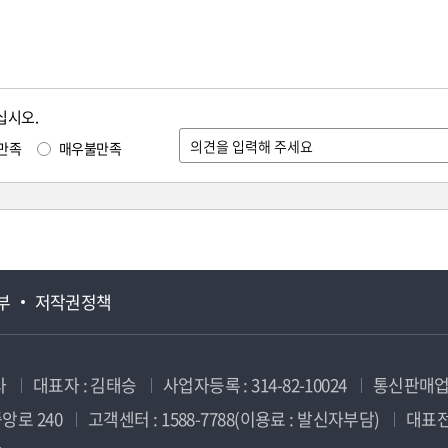
십시오.
만족
매우불만족
부
저작권정책
사
대표자 : 김태승
사업자등록 : 314-82-10024
통신판매업신
앙로 240
고객센터 : 1588-7788(이용료 : 발신자부담)
대표전화