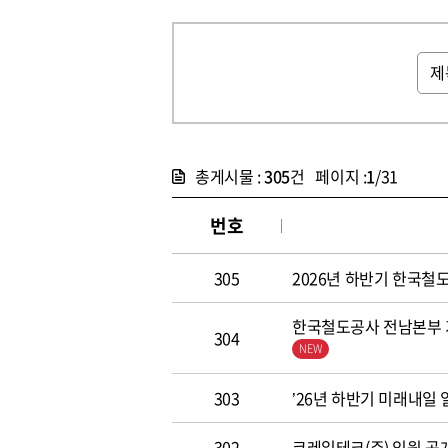
총게시물 :
305
건 페이지 :
1
/31
번호
305
2026년 하반기 한국철도공
한국철도공사 전남본부 기
304
303
’26년 하반기 미래내일
302
코레일테크(주) 임원 공개모집