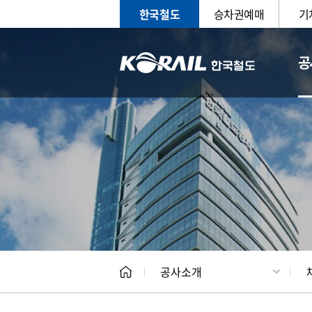
한국철도
승차권예매
기
공
CEO
일반현
공사소개