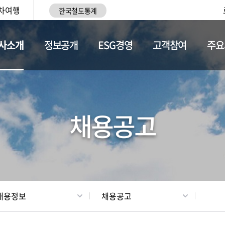
차여행
한국철도통계
사소개
정보공개
ESG경영
고객참여
주요
황
조직현황
채용정보
채용공고
채용정보
채용공고