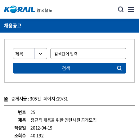
채용공고
검색
총게시물 :
305
건 페이지 :
29
/31
게시물 목록
코레일소개_경영공시_채용공고 목록 - 정보 제공
번호
25
제목
정규직 채용을 위한 인턴사원 공개모집
작성일
2012-04-19
조회수
40,192