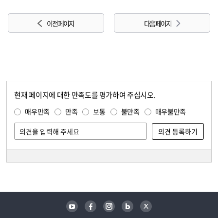
이전 페이지
다음 페이지
현재 페이지에 대한 만족도를 평가하여 주십시오.
콘텐츠 만족도 조사
만족도 조사
매우만족
만족
보통
불만족
매우불만족
담당자 정보
담당자 정보
유튜브
페이스북
인스타그램
블로그
트위터