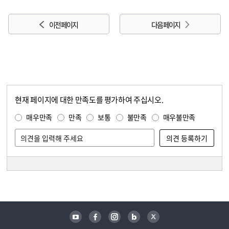
이전 페이지
다음 페이지
현재 페이지에 대한 만족도를 평가하여 주십시오.
콘텐츠 만족도 조사
만족도 조사
매우만족
만족
보통
불만족
매우불만족
담당자 정보
담당자 정보
유튜브
페이스북
인스타그램
블로그
트위터