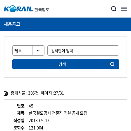
채용공고
검색
총게시물 :
305
건 페이지 :
27
/31
게시물 목록
코레일소개_경영공시_채용공고 목록 - 정보 제공
번호
45
제목
한국철도공사 전문직 직원 공개 모집
작성일
2013-09-17
조회수
121,004