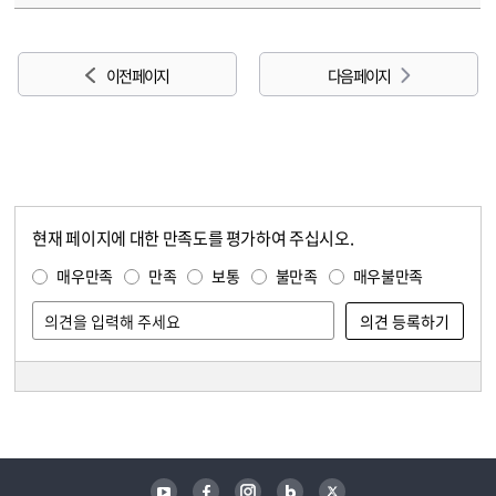
이전 페이지
다음 페이지
현재 페이지에 대한 만족도를 평가하여 주십시오.
콘텐츠 만족도 조사
만족도 조사
매우만족
만족
보통
불만족
매우불만족
담당자 정보
담당자 정보
유튜브
페이스북
인스타그램
블로그
트위터