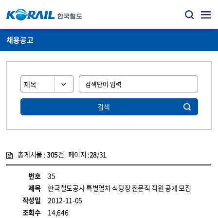
채용공고
검색
총게시물 :
305
건 페이지 :
28
/31
게시물 목록
코레일소개_경영공시_채용공고 목록 - 정보 제공
번호
35
제목
한국철도공사 특별열차 식당장 전문직 직원 공개 모집
작성일
2012-11-05
조회수
14,646