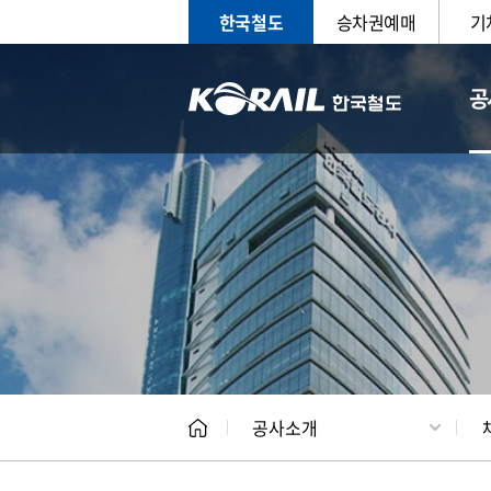
한국철도
승차권예매
기
공
CEO
일반현
공사소개