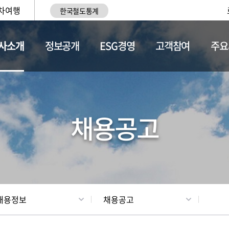
차여행
한국철도통계
사소개
정보공개
ESG경영
고객참여
주요
황
조직현황
채용정보
채용공고
채용정보
채용공고