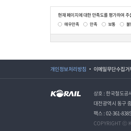
현재 페이지에 대한 만족도를 평가하여 주
매우만족
만족
보통
불
개인정보처리방침
이메일무단수집거
상호 : 한국철도공
대전광역시 동구 중
팩스 : 02-361-838
COPYRIGHT ⓒ K