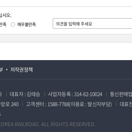
십시오.
만족
매우불만족
부
저작권정책
사
대표자 : 김태승
사업자등록 : 314-82-10024
통신판매업신
앙로 240
고객센터 : 1588-7788(이용료 : 발신자부담)
대표전화
5
OREA RAILROAD. ALL RIGHTS RESERVED.