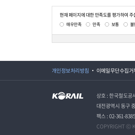
현재 페이지에 대한 만족도를 평가하여 주
매우만족
만족
보통
불
개인정보처리방침
이메일무단수집거
상호 : 한국철도공
대전광역시 동구 중
팩스 : 02-361-838
COPYRIGHT ⓒ K