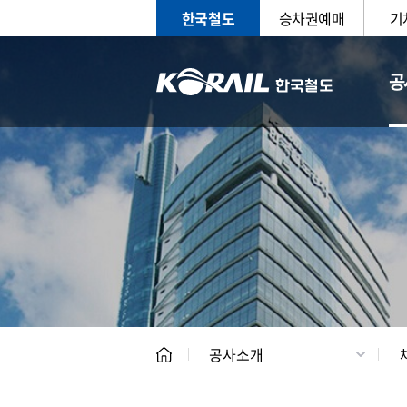
한국철도
승차권예매
기
공
CEO
일반현
공사소개