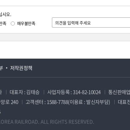
십시오.
만족
매우불만족
부
저작권정책
사
대표자 : 김태승
사업자등록 : 314-82-10024
통신판매업신
앙로 240
고객센터 : 1588-7788(이용료 : 발신자부담)
대표전화
5
OREA RAILROAD. ALL RIGHTS RESERVED.