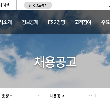
차여행
한국철도통계
사소개
정보공개
ESG경영
고객참여
주요
황
조직현황
채용정보
채용공고
채용정보
채용공고