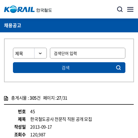
채용공고
검색
총게시물 :
305
건 페이지 :
27
/31
게시물 목록
코레일소개_경영공시_채용공고 목록 - 정보 제공
번호
45
제목
한국철도공사 전문직 직원 공개 모집
작성일
2013-09-17
조회수
120,987