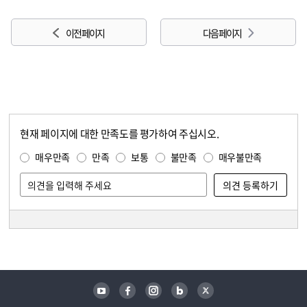
이전 페이지
다음 페이지
현재 페이지에 대한 만족도를 평가하여 주십시오.
콘텐츠 만족도 조사
만족도 조사
매우만족
만족
보통
불만족
매우불만족
담당자 정보
담당자 정보
유튜브
페이스북
인스타그램
블로그
트위터