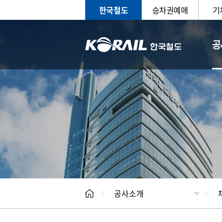
한국철도
승차권예매
기
공
CEO
일반현
공사소개