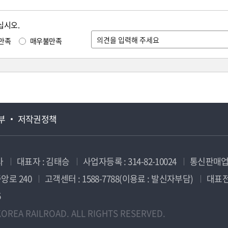
십시오.
만족
매우불만족
부
저작권정책
사
대표자 : 김태승
사업자등록 : 314-82-10024
통신판매업신
앙로 240
고객센터 : 1588-7788(이용료 : 발신자부담)
대표전화
5
OREA RAILROAD. ALL RIGHTS RESERVED.