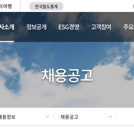
차여행
한국철도통계
사소개
정보공개
ESG경영
고객참여
주요
황
조직현황
채용정보
채용공고
채용정보
채용공고