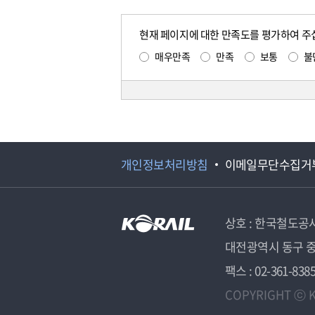
현재 페이지에 대한 만족도를 평가하여 주
매우만족
만족
보통
불
개인정보처리방침
이메일무단수집거
상호 : 한국철도공
대전광역시 동구 중
팩스 : 02-361-838
COPYRIGHT ⓒ K