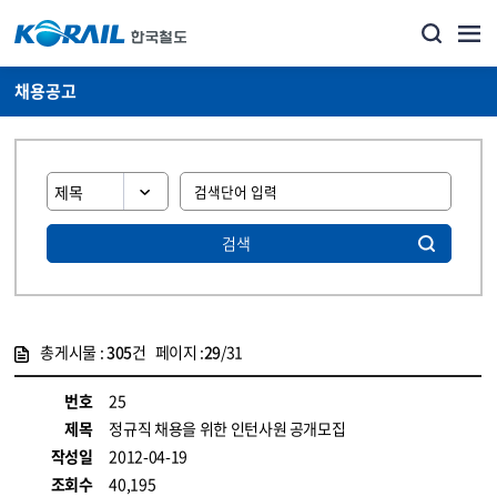
채용공고
검색
총게시물 :
305
건 페이지 :
29
/31
게시물 목록
코레일소개_경영공시_채용공고 목록 - 정보 제공
번호
25
제목
정규직 채용을 위한 인턴사원 공개모집
작성일
2012-04-19
조회수
40,195