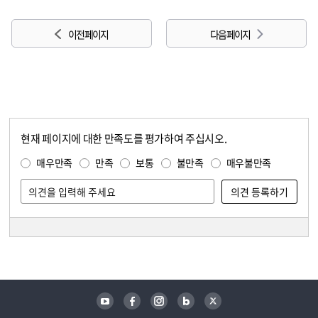
이전 페이지
다음 페이지
현재 페이지에 대한 만족도를 평가하여 주십시오.
콘텐츠 만족도 조사
만족도 조사
매우만족
만족
보통
불만족
매우불만족
담당자 정보
담당자 정보
유튜브
페이스북
인스타그램
블로그
트위터