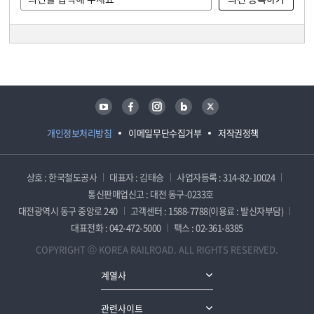
담당자 정보
담당자 정보
유튜브
페이스북
인스타그램
블로그
트위터
개인정보처리방침
이메일무단수집거부
저작권정책
상호 : 한국철도공사
대표자 : 김태승
사업자등록 : 314-82-10024
통신판매업신고 : 대전 동구-0233호
대전광역시 동구 중앙로 240
고객센터 : 1588-7788(이용료 : 발신자부담)
대표전화 : 042-472-5000
팩스 : 02-361-8385
COPYRIGHT ⓒ KOREA RAILROAD. ALL RIGHTS RESERVED.
계열사
관련사이트