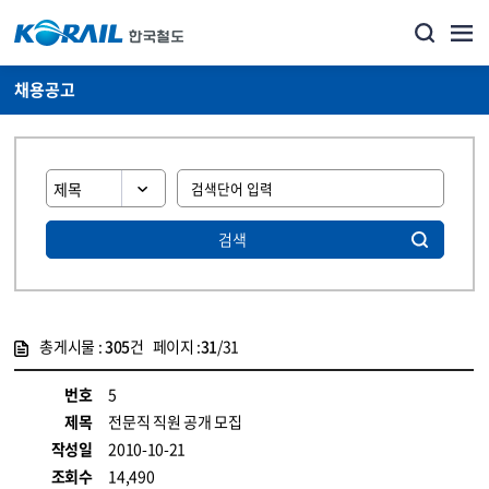
채용공고
검색
총게시물 :
305
건 페이지 :
31
/31
게시물 목록
코레일소개_경영공시_채용공고 목록 - 정보 제공
번호
5
제목
전문직 직원 공개 모집
작성일
2010-10-21
조회수
14,490